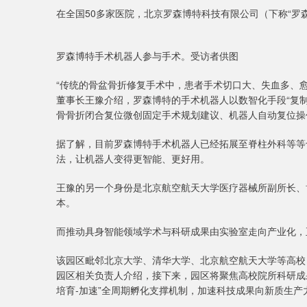
在全国50多家医院，北京罗森博特科技有限公司（下称“罗森
罗森博特手术机器人参与手术。受访者供图
“传统的骨盆骨折修复手术中，患者手术切口大、失血多、
董事长王豫介绍，罗森博特的手术机器人以数智化手段“复
骨骨折闭合复位微创固定手术规划建议、机器人自动复位操
据了解，目前罗森博特手术机器人已经拓展至脊柱外科等等
法，让机器人变得更智能、更好用。
王豫的另一个身份是北京航空航天大学医疗器械所副所长、
本。
而推动具身智能领域学术与科研成果由实验室走向产业化，
该园区毗邻北京大学、清华大学、北京航空航天大学等高校
园区相关负责人介绍，接下来，园区将聚焦高校院所科研成
培育-加速”全周期孵化支撑机制，加速科技成果向新质生产