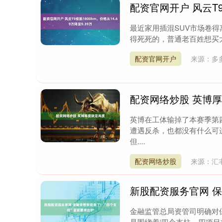
配资官网开户 风云T9续
最近家用插混SUV市场卷得
得死死的，普通老百姓想买大
配资官网开户
来源：多
配资网络炒股 英博
英博在工体输掉了本赛季第
遭遇反杀，也都没有什么可
但....
配资网络炒股
来源：汇
新股配资服务官网 
金融监管总局资管司明确对
是围绕着‘四个支柱、四项目标