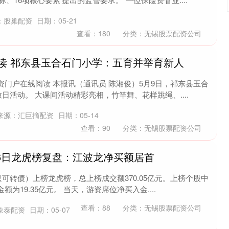
：股巢配资
日期：05-21
查看：
180
分类：
无锡股票配资公司
读 祁东县玉合石门小学：五育并举育新人
门户在线阅读 本报讯（通讯员 陈湘俊）5月9日，祁东县玉合
日活动。 大课间活动精彩亮相，竹竿舞、花样跳绳、....
来源：汇巨摘配资
日期：05-14
查看：
90
分类：
无锡股票配资公司
月6日龙虎榜复盘：江波龙净买额居首
只可转债）上榜龙虎榜，总上榜成交额370.05亿元。上榜个股中
为19.35亿元。 当天，游资席位净买入金....
查看：
88
分类：
无锡股票配资公司
象泰配资
日期：05-07