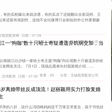
，有的瓜刚爆出来就凉透，有的瓜凉了还能翻出全新花样。王
起来还挺有戏剧性，连他不会玩微博只会刷短的外公外婆都掺
兵期货配资网
日期：07-09
丽江一“狗咖”数十只哈士奇疑遭遗弃饥病交加，当
查看：
189
分类：
无锡股票配资公司
云南丽江白沙镇一家哈士奇主题“狗咖”内出现数十只被遗弃的哈
发网友关注。 7月1日，现场志愿者向封面新闻介绍，....
查看：
95
分类：
无锡股票配资公司
：忠琦配资
日期：07-02
38岁离婚带娃反成顶流！赵丽颖用实力打脸复婚
主
怀孕的八卦，说什么冯绍峰妈妈送千万珠宝求复合，孩子书包挂