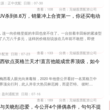
来源：正中优配
日期：07-30
查看：
108
分类：
无锡股票配资公司
UV杀到8.8万，销量冲上合资第一，你还买电动
，连一向价格坚挺的丰田也坐不住了。一台挂着丰田标的紧凑型
到了八万八千多元，这样的价格别说放在几年前不敢想，即便
查看：
133
分类：
无锡股票配资公司
牛配资
日期：07-23
梅西钦点英格兰天才!直言他能成世界顶级，如今
梅西看人眼光向来毒辣，2020 年他曾公开看好一名英格兰中
界顶尖行列，此人并非大热贝林厄姆，而是芒特。 彼时....
：盈利通配资
日期：07-16
查看：
189
分类：
无锡股票配资公司
爆与关晓彤恋爱，今公开4个择偶条件，句句不提