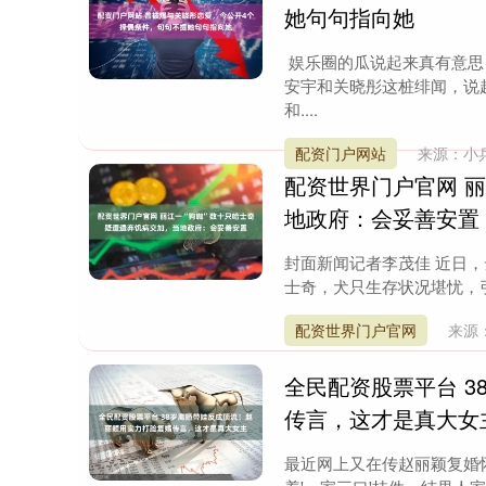
她句句指向她
娱乐圈的瓜说起来真有意思
安宇和关晓彤这桩绯闻，说
和....
配资门户网站
来源：小
配资世界门户官网 
地政府：会妥善安置
封面新闻记者李茂佳 近日，
士奇，犬只生存状况堪忧，引
配资世界门户官网
来源
全民配资股票平台 
传言，这才是真大女
最近网上又在传赵丽颖复婚