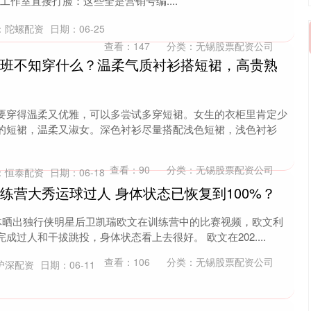
工作室直接打脸：这些全是营销号编....
：陀螺配资
日期：06-25
查看：
147
分类：
无锡股票配资公司
上班不知穿什么？温柔气质衬衫搭短裙，高贵熟
要穿得温柔又优雅，可以多尝试多穿短裙。女生的衣柜里肯定少
的短裙，温柔又淑女。深色衬衫尽量搭配浅色短裙，浅色衬衫
查看：
90
分类：
无锡股票配资公司
：恒泰配资
日期：06-18
练营大秀运球过人 身体状态已恢复到100%？
媒体晒出独行侠明星后卫凯瑞欧文在训练营中的比赛视频，欧文利
过人和干拔跳投，身体状态看上去很好。 欧文在202....
查看：
106
分类：
无锡股票配资公司
沪深配资
日期：06-11