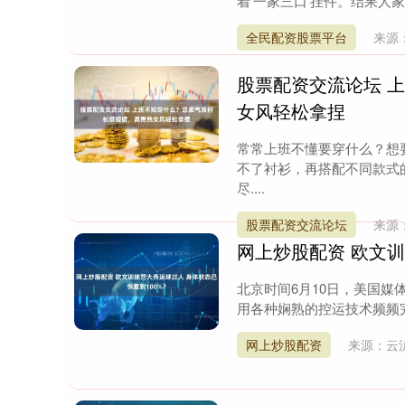
着'一家三口'挂件。结果人家
全民配资股票平台
来源
股票配资交流论坛 
女风轻松拿捏
常常上班不懂要穿什么？想
不了衬衫，再搭配不同款式
尽....
股票配资交流论坛
来源
网上炒股配资 欧文训
北京时间6月10日，美国
用各种娴熟的控运技术频频完成
网上炒股配资
来源：云