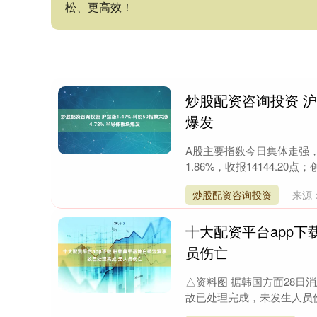
松、更高效！
炒股配资咨询投资 沪指
爆发
A股主要指数今日集体走强，截
1.86%，收报14144.20点；创
炒股配资咨询投资
来源
十大配资平台app下
员伤亡
△资料图 据韩国方面28
故已处理完成，未发生人员伤