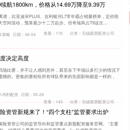
航1800km，价格从14.69万降至9.39万
离谱，比亚迪宋PLUS、吉利银河L7常年霸占销量榜单，定价咬
空间混动，预算最少十二万起步。但奇瑞风云T9这次....
查看：
176
分类：
无锡股票配资公司
多策略
日期：06-04
厚度决定高度
四场比赛，并不让人感到意外，甚至在下半场以多打少的情况下
遗憾的。密集的赛程给所有球队带来的负面影响都是一样的，
丰鸿利配资
日期：05-28
查看：
143
分类：
无锡股票配资公司
保险资管新规来了！“四个支柱”监管要求出炉
保险资管公司的监管导向和监管重点新股配资服务官网。 “主要
、16项核心要素’提出的监管要求。”一位保险资管业....