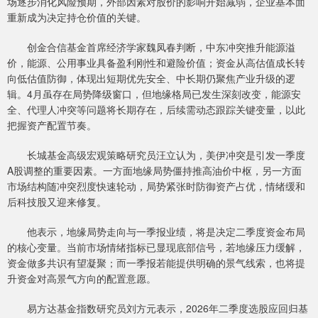
场逐步消化风险预期，外部因素对股价的影响开始减弱，企业基本面
重新成为决定持仓价值的关键。
创金合信基金首席经济学家魏凤春判断，中东冲突推升能源溢
价，能源、公用事业具备盈利刚性和避险价值；资金从高估值成长转
向低估值防御，体现出短期优先安全、中长期仍聚焦产业升级的逻
辑。4月虽存在局势降级窗口，但地缘格局已发生深刻改变，能源安
全、代理人冲突等问题将长期存在，后续需动态跟踪关键变量，以此
把握资产配置节奏。
长城基金高级宏观策略研究员汪立认为，美伊冲突是引发一季度
A股调整的重要因素。一方面地缘局势僵持推高油价中枢，另一方面
市场结构随冲突烈度快速轮动，局势紧张时防御资产占优，情绪缓和
后科技股又迎来修复。
他表示，地缘局势走向与一季报业绩，将是决定二季度资金布局
的核心变量。当前市场情绪指标已显现底部信号，若地缘压力缓解，
资金做多共识有望凝聚；而一季报若能提供明确的景气线索，也将提
升资金对高景气方向的配置意愿。
易方达基金指数研究员刘方元表示，2026年二季度选股应回归基