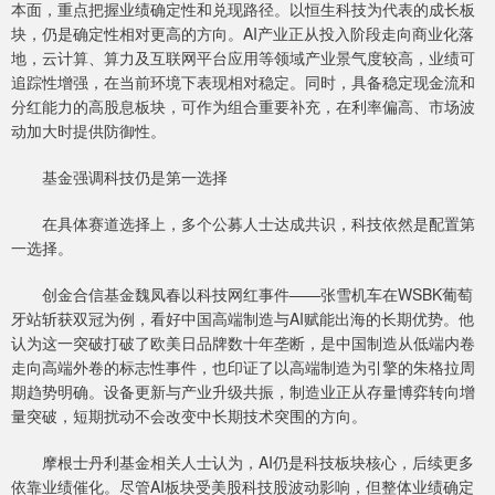
本面，重点把握业绩确定性和兑现路径。以恒生科技为代表的成长板
块，仍是确定性相对更高的方向。AI产业正从投入阶段走向商业化落
地，云计算、算力及互联网平台应用等领域产业景气度较高，业绩可
追踪性增强，在当前环境下表现相对稳定。同时，具备稳定现金流和
分红能力的高股息板块，可作为组合重要补充，在利率偏高、市场波
动加大时提供防御性。
基金强调科技仍是第一选择
在具体赛道选择上，多个公募人士达成共识，科技依然是配置第
一选择。
创金合信基金魏凤春以科技网红事件——张雪机车在WSBK葡萄
牙站斩获双冠为例，看好中国高端制造与AI赋能出海的长期优势。他
认为这一突破打破了欧美日品牌数十年垄断，是中国制造从低端内卷
走向高端外卷的标志性事件，也印证了以高端制造为引擎的朱格拉周
期趋势明确。设备更新与产业升级共振，制造业正从存量博弈转向增
量突破，短期扰动不会改变中长期技术突围的方向。
摩根士丹利基金相关人士认为，AI仍是科技板块核心，后续更多
依靠业绩催化。尽管AI板块受美股科技股波动影响，但整体业绩确定