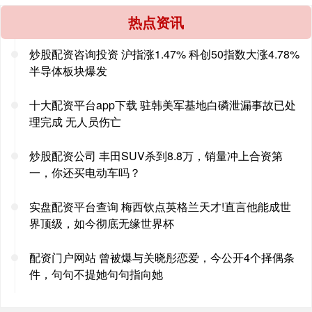
热点资讯
炒股配资咨询投资 沪指涨1.47% 科创50指数大涨4.78%
半导体板块爆发
十大配资平台app下载 驻韩美军基地白磷泄漏事故已处
理完成 无人员伤亡
炒股配资公司 丰田SUV杀到8.8万，销量冲上合资第
一，你还买电动车吗？
实盘配资平台查询 梅西钦点英格兰天才!直言他能成世
界顶级，如今彻底无缘世界杯
配资门户网站 曾被爆与关晓彤恋爱，今公开4个择偶条
件，句句不提她句句指向她