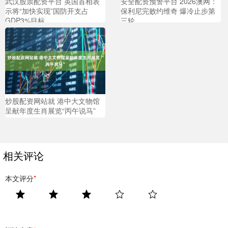
武汉股票配资平台 英国首相表
安全配资预警平台 2026澳网：
示将“加快实现”国防开支占
保利尼完败约维奇 爆冷止步第
GDP3%目标
三轮
炒股配资网站就 港中大文物馆
呈献年度生肖展览“丙午说马”
相关评论
本文评分
*