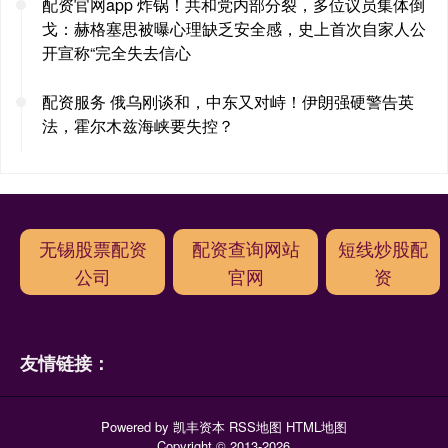
配资官网app 炸锅！共和党内部分裂，多位议员集体倒
戈：赫格塞思被曝心理缺乏安全感，史上首次自家人公
开宣称“完全失去信心
配资服务 俄乌刚谈和，中东又对峙！伊朗强硬警告英
法，霍尔木兹海峡要失控？
无锡股票配资
配资查询网站
短线炒股配
公司
官网
资
友情链接：
Powered by
凯丰资本
RSS地图
HTML地图
Copyright
© 2013-2026